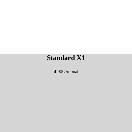
Standard X1
4.90€
/monat