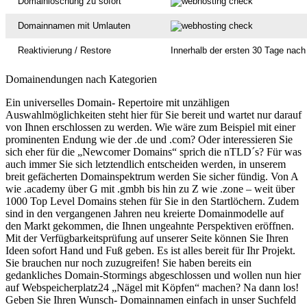
Domainlöschung zu sofort
Domainnamen mit Umlauten
Reaktivierung / Restore
Innerhalb der ersten 30 Tage nac
Domainendungen nach Kategorien
Ein universelles Domain- Repertoire mit unzähligen
Auswahlmöglichkeiten steht hier für Sie bereit und wartet nur darauf
von Ihnen erschlossen zu werden. Wie wäre zum Beispiel mit einer
prominenten Endung wie der .de und .com? Oder interessieren Sie
sich eher für die „Newcomer Domains“ sprich die nTLD´s? Für was
auch immer Sie sich letztendlich entscheiden werden, in unserem
breit gefächerten Domainspektrum werden Sie sicher fündig. Von A
wie .academy über G mit .gmbh bis hin zu Z wie .zone – weit über
1000 Top Level Domains stehen für Sie in den Startlöchern. Zudem
sind in den vergangenen Jahren neu kreierte Domainmodelle auf
den Markt gekommen, die Ihnen ungeahnte Perspektiven eröffnen.
Mit der Verfügbarkeitsprüfung auf unserer Seite können Sie Ihren
Ideen sofort Hand und Fuß geben. Es ist alles bereit für Ihr Projekt.
Sie brauchen nur noch zuzugreifen! Sie haben bereits ein
gedankliches Domain-Stormings abgeschlossen und wollen nun hier
auf Webspeicherplatz24 „Nägel mit Köpfen“ machen? Na dann los!
Geben Sie Ihren Wunsch- Domainnamen einfach in unser Suchfeld