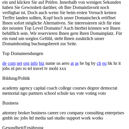
ein und klicken Sie auf Prüfen. Innerhalb von wenigen Sekunden
haben Sie Gewissheit darüber, ob Ihre Domainfavorit noch
verfügbar ist. Doch auch wenn Sie beim ersten Versuch keinen
Treffer landen sollten, Kopf hoch unser Domaincheck eröffnet
Ihnen sofort mögliche Alternativen. Sie interessieren sich für eine
der neusten Top Level Domains? Auch hierbei können wir Ihnen
behilflich sein. Wir reservieren Ihnen gern Ihren Domainplatz. Für
ein rund um sorglos Gefühl, steht Ihnen zusätzlich unser
Domainhosting buchungsbereit zur Seite.
Top Domainendungen
de
com
net
org
info
biz
name us aero
at
as
be bg by
ch
eu
hk hr it
jobs nl pro ro tel travel tv mobi xxx
Bildung/Politik
academy agency capital coach college courses degree democrat
memorial ngo partners school schule tax vote voting voto
Business
attorney broker business career ceo company consulting enterprises
gmbh inc jobs ltd media sarl studio support work works
Gesundheit/Ernährung