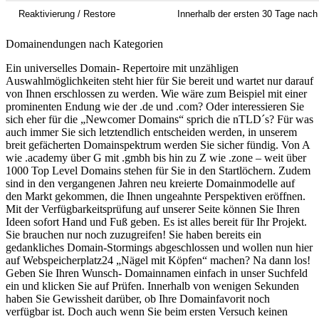
Reaktivierung / Restore
Innerhalb der ersten 30 Tage nac
Domainendungen nach Kategorien
Ein universelles Domain- Repertoire mit unzähligen
Auswahlmöglichkeiten steht hier für Sie bereit und wartet nur darauf
von Ihnen erschlossen zu werden. Wie wäre zum Beispiel mit einer
prominenten Endung wie der .de und .com? Oder interessieren Sie
sich eher für die „Newcomer Domains“ sprich die nTLD´s? Für was
auch immer Sie sich letztendlich entscheiden werden, in unserem
breit gefächerten Domainspektrum werden Sie sicher fündig. Von A
wie .academy über G mit .gmbh bis hin zu Z wie .zone – weit über
1000 Top Level Domains stehen für Sie in den Startlöchern. Zudem
sind in den vergangenen Jahren neu kreierte Domainmodelle auf
den Markt gekommen, die Ihnen ungeahnte Perspektiven eröffnen.
Mit der Verfügbarkeitsprüfung auf unserer Seite können Sie Ihren
Ideen sofort Hand und Fuß geben. Es ist alles bereit für Ihr Projekt.
Sie brauchen nur noch zuzugreifen! Sie haben bereits ein
gedankliches Domain-Stormings abgeschlossen und wollen nun hier
auf Webspeicherplatz24 „Nägel mit Köpfen“ machen? Na dann los!
Geben Sie Ihren Wunsch- Domainnamen einfach in unser Suchfeld
ein und klicken Sie auf Prüfen. Innerhalb von wenigen Sekunden
haben Sie Gewissheit darüber, ob Ihre Domainfavorit noch
verfügbar ist. Doch auch wenn Sie beim ersten Versuch keinen