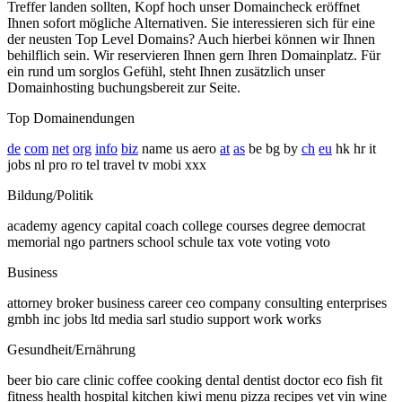
Treffer landen sollten, Kopf hoch unser Domaincheck eröffnet
Ihnen sofort mögliche Alternativen. Sie interessieren sich für eine
der neusten Top Level Domains? Auch hierbei können wir Ihnen
behilflich sein. Wir reservieren Ihnen gern Ihren Domainplatz. Für
ein rund um sorglos Gefühl, steht Ihnen zusätzlich unser
Domainhosting buchungsbereit zur Seite.
Top Domainendungen
de
com
net
org
info
biz
name us aero
at
as
be bg by
ch
eu
hk hr it
jobs nl pro ro tel travel tv mobi xxx
Bildung/Politik
academy agency capital coach college courses degree democrat
memorial ngo partners school schule tax vote voting voto
Business
attorney broker business career ceo company consulting enterprises
gmbh inc jobs ltd media sarl studio support work works
Gesundheit/Ernährung
beer bio care clinic coffee cooking dental dentist doctor eco fish fit
fitness health hospital kitchen kiwi menu pizza recipes vet vin wine