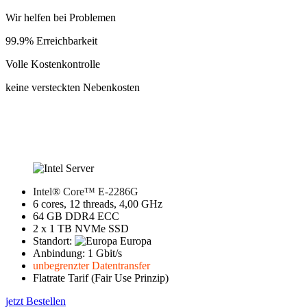
Wir helfen bei Problemen
99.9% Erreichbarkeit
Volle Kostenkontrolle
keine versteckten Nebenkosten
Intel® Core™ E-2286G
6 cores, 12 threads, 4,00 GHz
64 GB DDR4 ECC
2 x 1 TB NVMe SSD
Standort:
Europa
Anbindung: 1 Gbit/s
unbegrenzter Datentransfer
Flatrate Tarif (Fair Use Prinzip)
jetzt Bestellen