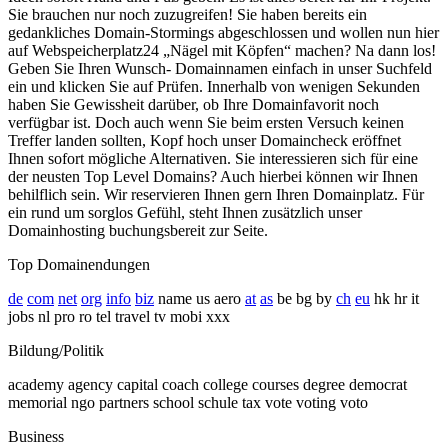
Sie brauchen nur noch zuzugreifen! Sie haben bereits ein
gedankliches Domain-Stormings abgeschlossen und wollen nun hier
auf Webspeicherplatz24 „Nägel mit Köpfen“ machen? Na dann los!
Geben Sie Ihren Wunsch- Domainnamen einfach in unser Suchfeld
ein und klicken Sie auf Prüfen. Innerhalb von wenigen Sekunden
haben Sie Gewissheit darüber, ob Ihre Domainfavorit noch
verfügbar ist. Doch auch wenn Sie beim ersten Versuch keinen
Treffer landen sollten, Kopf hoch unser Domaincheck eröffnet
Ihnen sofort mögliche Alternativen. Sie interessieren sich für eine
der neusten Top Level Domains? Auch hierbei können wir Ihnen
behilflich sein. Wir reservieren Ihnen gern Ihren Domainplatz. Für
ein rund um sorglos Gefühl, steht Ihnen zusätzlich unser
Domainhosting buchungsbereit zur Seite.
Top Domainendungen
de
com
net
org
info
biz
name us aero
at
as
be bg by
ch
eu
hk hr it
jobs nl pro ro tel travel tv mobi xxx
Bildung/Politik
academy agency capital coach college courses degree democrat
memorial ngo partners school schule tax vote voting voto
Business