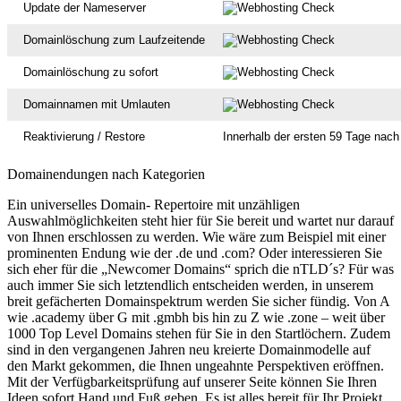
Update der Nameserver
Domainlöschung zum Laufzeitende
Domainlöschung zu sofort
Domainnamen mit Umlauten
Reaktivierung / Restore
Innerhalb der ersten 59 Tage nach
Domainendungen nach Kategorien
Ein universelles Domain- Repertoire mit unzähligen
Auswahlmöglichkeiten steht hier für Sie bereit und wartet nur darauf
von Ihnen erschlossen zu werden. Wie wäre zum Beispiel mit einer
prominenten Endung wie der .de und .com? Oder interessieren Sie
sich eher für die „Newcomer Domains“ sprich die nTLD´s? Für was
auch immer Sie sich letztendlich entscheiden werden, in unserem
breit gefächerten Domainspektrum werden Sie sicher fündig. Von A
wie .academy über G mit .gmbh bis hin zu Z wie .zone – weit über
1000 Top Level Domains stehen für Sie in den Startlöchern. Zudem
sind in den vergangenen Jahren neu kreierte Domainmodelle auf
den Markt gekommen, die Ihnen ungeahnte Perspektiven eröffnen.
Mit der Verfügbarkeitsprüfung auf unserer Seite können Sie Ihren
Ideen sofort Hand und Fuß geben. Es ist alles bereit für Ihr Projekt.